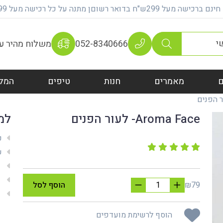
על 299ש"ח בדואר רשוםן מתנה על כל רכישה מעל 399 ש"ח
052-8340666
משלוח מהיר עם 100% אחר
מאמרים
חנות
טיפים
המל
Aroma Face- לעור הפנים
למ
ק
שי
מש
מת
₪79
הוסף לסל
אח
הוסף לרשימת מועדפים