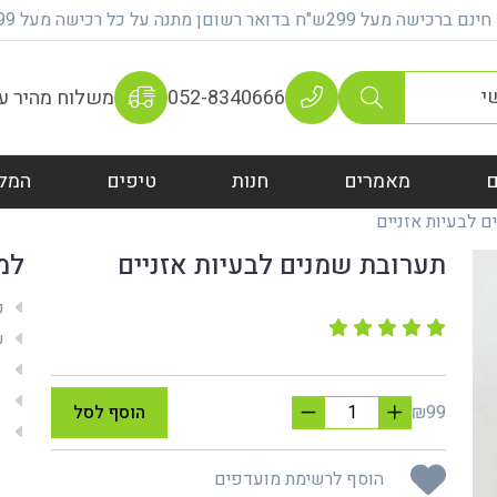
על 299ש"ח בדואר רשוםן מתנה על כל רכישה מעל 399 ש"ח
052-8340666
משלוח מהיר עם 100% אחר
מאמרים
חנות
טיפים
המל
 לבעיות אזניים
תערובת שמנים לבעיות אזניים
למ
ק
שי
מש
מת
₪99
הוסף לסל
אח
הוסף לרשימת מועדפים