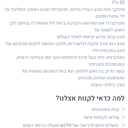
50 מ"ל
תינוקך חווה מגע בעודו ברחם, המשכיות המגע האוהב והמלטף על
ידי עיסוי התינוק
מעניקה לו את התחושה הקרובה ביותר לזו שהיתה לו ברחמך לכן
חשוב לשמור על
מגע קרוב מרגע יציאתו לאוויר העולם.
מגע הוא צורך וחובה להישרדות, תינוק הנחשף לכמות מספקת של
מגע בתקופת חייו
המוקדמת‚ יהיה בעל סיכוי להתפתח טוב יותר מבחינה רגשית‚
קוטנטיבית וחברתית.
קשר הדוק בין האם לתינוק הוא בעל השפעה ממשית על
התפתחות התינוק ומהווים
צורך ביולוגי מוצהר.
למה כדאי לקנות אצלנו?
קניה מאובטחת
שירות לקוחות אישי
משלוח חינם לרכישה של ₪299 ומעלה בדואר רשום