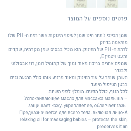
פרטים נוספים על המוצר
שמן הבייבי ג'וניור הינו שמן לעיסוי תינוקות אשר רמת ה- PH שלו
מותאמת בדיוק
לרמת ה- PH של התינוק. הוא מכיל בבסיס שמן מקדמיה, שקדים
ומעט ויטמין E,
שמנים אתרים בריכוז מאוד נמוך של קמומיל רומן, רוז אבסולוט
ולבנדר.
השמן שומר על עור התינוק ומאוד מרגיע אותו כולל הרגעת גזים
בבטן הטיפול מיועד
לכל הגוף, כולל הפנים. מומלץ לפני השינה.
Успокаивающее масло для массажа малыша –
защищает кожу, укрепляет ее, облегчает газы.
Предназначается для всего тела, включая лицо-A
relaxing oil for massaging babies – protects the skin,
preserves it an