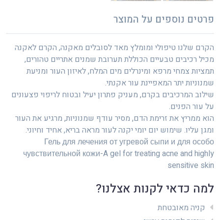
פרטים נוספים על המוצר
הקרם שלנו טיפולי ומומלץ מאד לסובלים מאקנה, הקרם לאקנה
מכיל רכיבים טבעיים הכוללת תערובת שמנים אתריים טהורים,
תמציות צמחי מרפא ומינרלים מים המלח, לאיזון העור ומניעת
שמנוניות יתר המאפיינת עור אקנתי.
שילוב המרכיבים בקרם, מעניק פתרון יעיל ובטוח לריפוי פצעונים
על עור הפנים.
הוא ממריץ את זרימת הדם, מסיר עודף שמנוניות, מרגיע את העור
ומגן עליו. שימוש יום יומי יקנה לעור מראה בריא, אחיד וחיוני.
Гель для лечения от угревой сыпи и для особо
чувствительной кожи-A gel for treating acne and highly
sensitive skin
למה כדאי לקנות אצלנו?
קניה מאובטחת