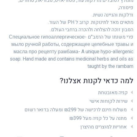
מומלץ לסובלים מדלקות עור, פסוריאזיס, סבוריאה, טחורים,
פיסורה,
ודלקות והגיינה נשית.
מתאים מאד לתינוקות. קרוב ל PH של העור.
הסבון זוכה להצלחה ולהכרה ברחבי העולם.
פרי משנתו של הרמב"ם -Специальное гипоаллергическое
мыло ручной работы, содержащее целебные травы и
масла про рецепту рамбама- A unique hypo-allergenic
soap. Hand made and contains medicinal herbs and oils as
taught by the rambam
למה כדאי לקנות אצלנו?
קניה מאובטחת
שירות לקוחות אישי
משלוח חינם לרכישה של ₪299 ומעלה בדואר רשום
מתנה על כל קניה מעל ₪399
אחריות למוצרים מהיצרן