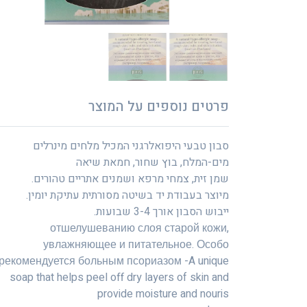
פרטים נוספים על המוצר
סבון טבעי היפואלרגני המכיל מלחים מינרלים
מים-המלח, בוץ שחור, חמאת שיאה
שמן זית, צמחי מרפא ושמנים אתריים טהורים.
מיוצר בעבודת יד בשיטה מסורתית עתיקת יומין.
ייבוש הסבון אורך 3-4 שבועות.
отшелушеванию слоя старой кожи,
увлажняющее и питательное. Особо
рекомендуется больным псориазом -A unique
soap that helps peel off dry layers of skin and
provide moisture and nouris