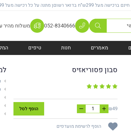
על 299ש"ח בדואר רשוםן מתנה על כל רכישה מעל 399 ש"ח
052-8340666
משלוח מהיר עם 100% אחר
מאמרים
חנות
טיפים
המל
סבון פסוריאזיס
למ
ק
שי
מש
מת
₪49
הוסף לסל
אח
הוסף לרשימת מועדפים