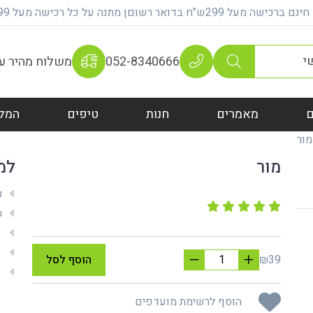
על 299ש"ח בדואר רשוםן מתנה על כל רכישה מעל 399 ש"ח
052-8340666
משלוח מהיר עם 100% אחר
מאמרים
חנות
טיפים
המל
מור
מור
למ
ק
שי
מש
מת
₪39
הוסף לסל
אח
הוסף לרשימת מועדפים