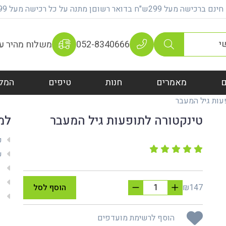
על 299ש"ח בדואר רשוםן מתנה על כל רכישה מעל 399 ש"ח
052-8340666
משלוח מהיר עם 100% אחר
מאמרים
חנות
טיפים
המל
עות גיל המעבר
טינקטורה לתופעות גיל המעבר
למ
ק
שי
מש
מת
₪147
הוסף לסל
אח
הוסף לרשימת מועדפים