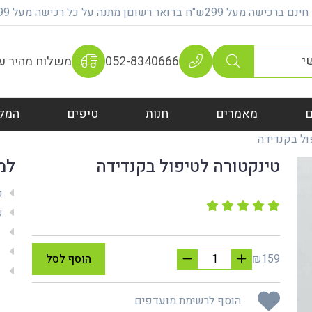
על 299ש"ח בדואר רשוםן מתנה על כל רכישה מעל 399 ש"ח
052-8340666
משלוח מהיר עם 100% אחר
מאמרים
חנות
טיפים
המל
ול בקנדידה
טינקטורה לטיפול בקנדידה
למ
ק
שי
מש
מת
₪159
הוסף לסל
אח
הוסף לרשימת מועדפים