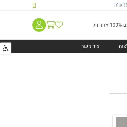
יות
צות
צור קשר