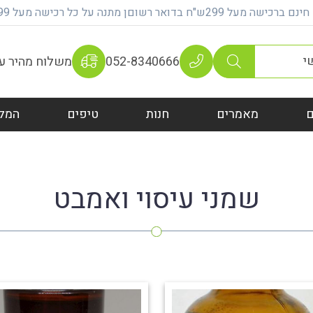
על 299ש"ח בדואר רשוםן מתנה על כל רכישה מעל 399 ש"ח
052-8340666
משלוח מהיר עם 100% אחר
מאמרים
חנות
טיפים
המל
שמני עיסוי ואמבט