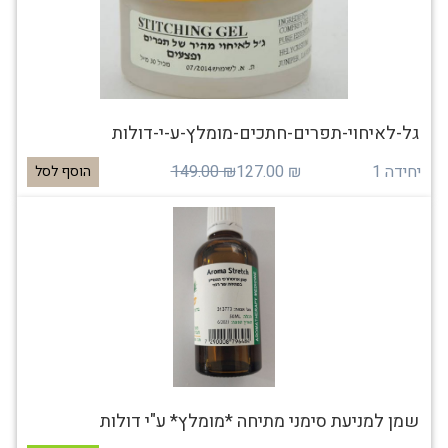
גל-לאיחוי-תפרים-חתכים-מומלץ-ע-י-דולות
יחידה 1
₪ 127.00
₪ 149.00
הוסף לסל
שמן למניעת סימני מתיחה *מומלץ* ע"י דולות